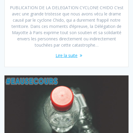
PUBLICATION DE LA DELEGATION CYCLONE CHIDO C’est
avec une grande tristesse que nous avons vécu le drame
causé par le cyclone Chido, qui a durement frappé notre
territoire. Dans ces moments d’épreuve, la Délégation de
Mayotte à Paris exprime tout son soutien et sa solidarité
envers les personnes directement ou indirectement
touchées par cette catastrophe…
Lire la suite