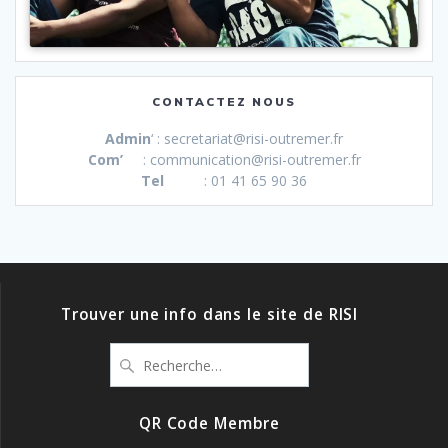
CONTACTEZ NOUS
Admin
‘ : secretariat@risi-outremer.fr
Com’
: communication@risi-outremer.fr
Tel
: 01 41 65 90 36
Trouver une info dans le site de RISI
Recherche
pour
:
QR Code Membre