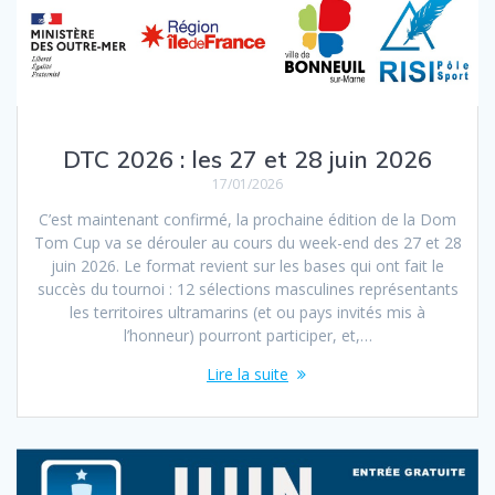
DTC 2026 : les 27 et 28 juin 2026
17/01/2026
C’est maintenant confirmé, la prochaine édition de la Dom
Tom Cup va se dérouler au cours du week-end des 27 et 28
juin 2026. Le format revient sur les bases qui ont fait le
succès du tournoi : 12 sélections masculines représentants
les territoires ultramarins (et ou pays invités mis à
l’honneur) pourront participer, et,…
Lire la suite