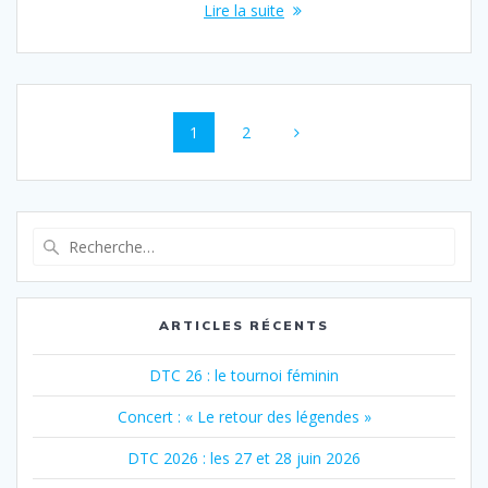
Lire la suite
Navigation
Page
Page
1
2
au
sein
des
Recherche
pour
articles
:
ARTICLES RÉCENTS
DTC 26 : le tournoi féminin
Concert : « Le retour des légendes »
DTC 2026 : les 27 et 28 juin 2026