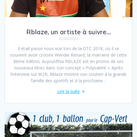
Rblaze, un artiste à suivre…
03/02/2022
Il était passé nous voir lors de la DTC 2018, où il se
souvient avoir croisée Wendie Renard, la marraine de cette
8ème édition, Aujourd’hui RBLAZE est en promo de ses
nouveaux titres dans son concept « Polyvalent ». Après
l’interview sur W2R, Rblaze montre son soutien à la grande
famille des sportifs et à la prochaine…
Lire la suite