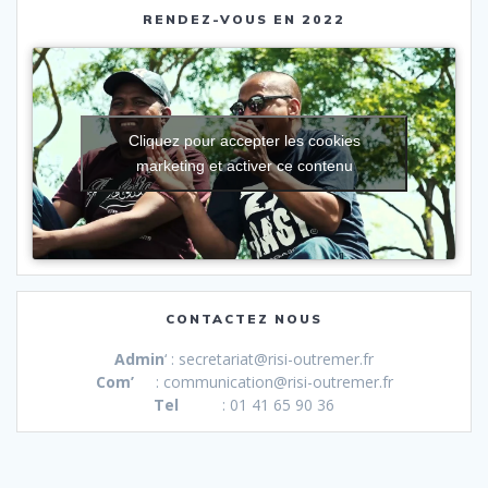
RENDEZ-VOUS EN 2022
Cliquez pour accepter les cookies
marketing et activer ce contenu
CONTACTEZ NOUS
Admin
‘ : secretariat@risi-outremer.fr
Com’
: communication@risi-outremer.fr
Tel
: 01 41 65 90 36