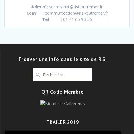
Admin
‘ : secretariat@risi-outremer.fr
Com’
: communication@risi-outremer.fr
Tel
: 01 41 65 90 36
Trouver une info dans le site de RISI
Recherche
pour
:
QR Code Membre
TRAILER 2019