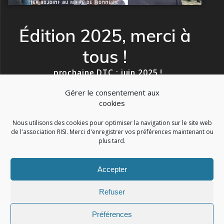
Édition 2025, merci à
tous !
…prochaine DTC : juin 2025 !
Gérer le consentement aux
cookies
Nous utilisons des cookies pour optimiser la navigation sur le site web
de l'association RISI. Merci d'enregistrer vos préférences maintenant ou
plus tard.
Accepter
RISI
Refuser
© 2026 RISI. Construit avec WordPress et le
thème Mesmerize
Préférences