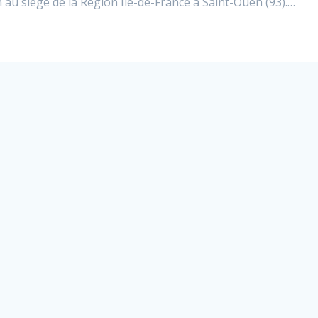
 au siège de la Région Ile-de-France à Saint-Ouen (93).…