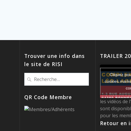
Trouver une info dans
TRAILER 2
le site de RISI
Cliquez pou
Recherche
cookies market
pour
co
:
QR Code Membre
les vidéos de 
sont disponib
pour les mem
Retour en 