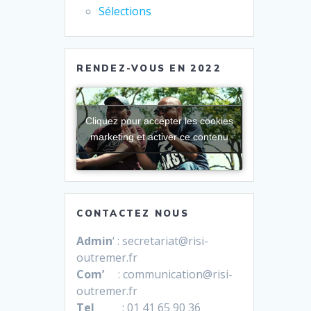
Sélections
RENDEZ-VOUS EN 2022
Cliquez pour accepter les cookies
marketing et activer ce contenu
CONTACTEZ NOUS
Admin
‘ : secretariat@risi-
outremer.fr
Com’
: communication@risi-
outremer.fr
Tel
: 01 41 65 90 36