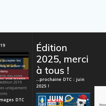
Édition
019
2025, merci
r accepter les
ing et activer ce
à tous !
ntenu
…prochaine DTC : juin
l’édition 2019
2025 !
les uniquement
bres
images DTC
Nous