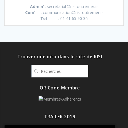
Admin
‘ : secretariat@risi-outremer.fr
Com’
: communication@risi-outremer.fr
Tel
: 01 41 65 90 36
Trouver une info dans le site de RISI
Recherche
pour
:
QR Code Membre
TRAILER 2019