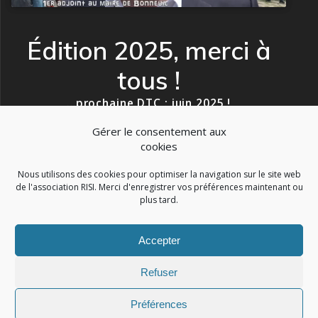
Édition 2025, merci à
tous !
…prochaine DTC : juin 2025 !
Gérer le consentement aux
cookies
Nous utilisons des cookies pour optimiser la navigation sur le site web
de l'association RISI. Merci d'enregistrer vos préférences maintenant ou
plus tard.
Accepter
RISI
Refuser
© 2026 RISI. Construit avec WordPress et le
thème Mesmerize
Préférences